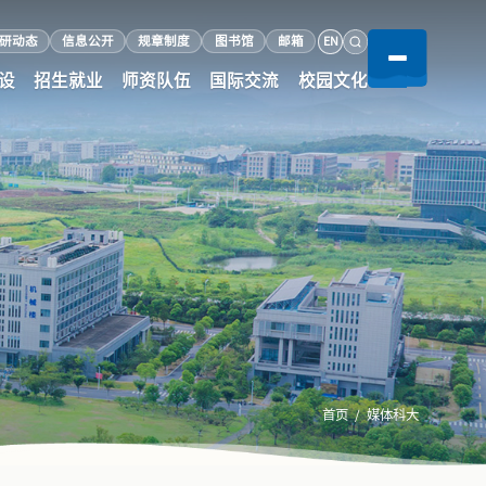
EN
研动态
信息公开
规章制度
图书馆
邮箱
设
招生就业
师资队伍
国际交流
校园文化
首页
媒体科大