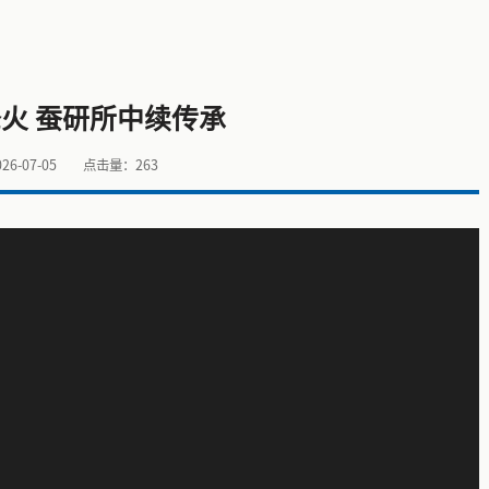
火 蚕研所中续传承
6-07-05
点击量：
263