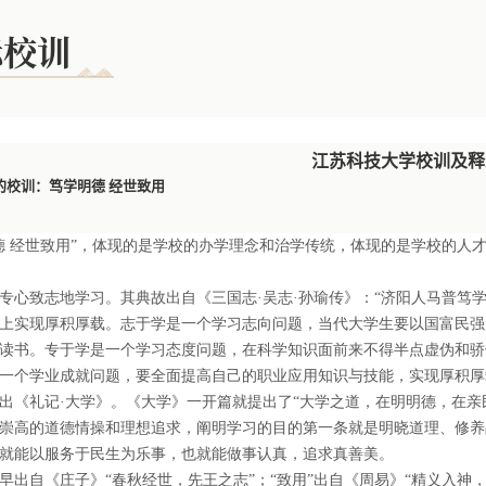
标校训
江苏科技大学校训及释
的校训：笃学明德 经世致用
经世致用”，体现的是学校的办学理念和治学传统，体现的是学校的人
致志地学习。其典故出自《三国志·吴志·孙瑜传》：“济阳人马普笃学
上实现厚积厚载。志于学是一个学习志向问题，当代大学生要以国富民强
读书。专于学是一个学习态度问题，在科学知识面前来不得半点虚伪和骄
一个学业成就问题，要全面提高自己的职业应用知识与技能，实现厚积厚
礼记·大学》。《大学》一开篇就提出了“大学之道，在明明德，在亲民，
崇高的道德情操和理想追求，阐明学习的目的第一条就是明晓道理、修养
就能以服务于民生为乐事，也就能做事认真，追求真善美。
自《庄子》“春秋经世，先王之志”；“致用”出自《周易》“精义入神，以