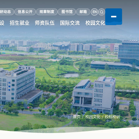
EN
研动态
信息公开
规章制度
图书馆
邮箱
设
招生就业
师资队伍
国际交流
校园文化
首页
/
校园文化
/
校标校训