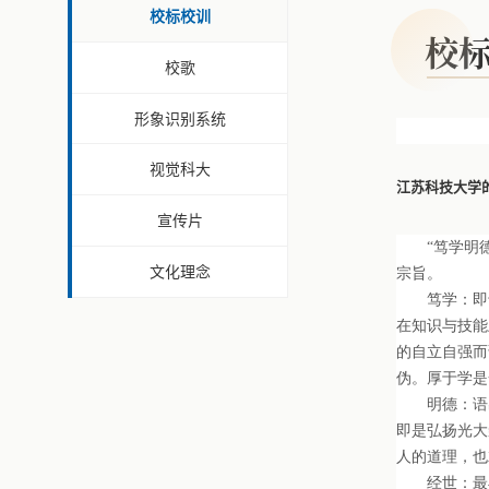
校标校训
校
校歌
形象识别系统
视觉科大
江苏科技大学
宣传片
“笃学明德 
文化理念
宗旨。
笃学：即专心
在知识与技能
的自立自强而
伪。厚于学是
明德：语出《
即是弘扬光大
人的道理，也
经世：最早出