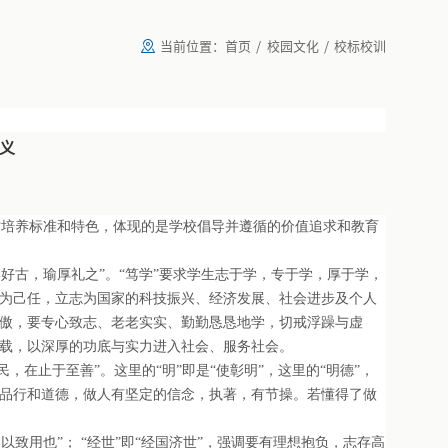
当前位置：
首页
/
校园文化
/
校标校训
义
才培养标准和特色，体现的是学校倡导并遵循的价值追求和教育
好古，瑜厚礼之”。“笃学”要求学生志于学，专于学，厚于学，
为己任，立志为国家的科技振兴、经济发展、社会进步及个人
傲，要专心致志、老老实实、勤勤恳恳地学，切戒浮躁与虚
载，以深厚的功底与实力进入社会、服务社会。
在止于至善”。这里的“明”即是“使彰明”，这里的“明德”，
品行和道德，做人有坚定的信念，执著，有节操。若懂得了做
致用也”； “经世”即“经国济世”，强调要有理想抱负，志存高