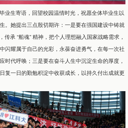
毕业生寄语，
回望校园温情时光，
祝愿全体毕业生
以
生
。
她提出三点殷切期许：一是要
在强国建设中铸就
命，传承 “船魂” 精神，把个人理想融入国家战略需求，
中闪耀属于自己的光彩，永葆奋进勇气，在每一次社
应时代呼唤；三是要在奋斗人生中沉淀生命的厚度，
日复一日的勤勉积淀中收获成长，以持久付出成就更