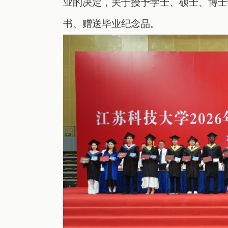
业
的
决定
，
关于
授予学士、硕士、博士
书
、赠送毕业纪念品。