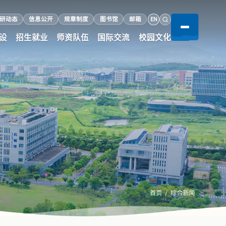
EN
研动态
信息公开
规章制度
图书馆
邮箱
设
招生就业
师资队伍
国际交流
校园文化
首页
综合新闻