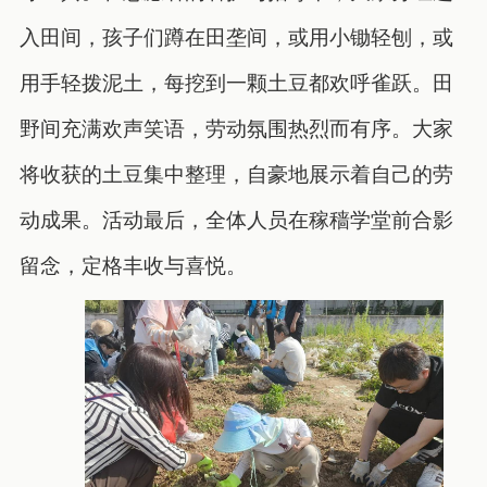
入田间，孩子们蹲在田垄间，或用小锄轻刨，或
用手轻拨泥土，每挖到一颗土豆都欢呼雀跃。田
野间充满欢声笑语，劳动氛围热烈而有序。大家
将收获的土豆集中整理，自豪地展示着自己的劳
动成果。活动最后，全体人员在稼穑学堂前合影
留念，定格丰收与喜悦。