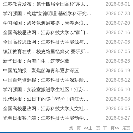
江苏教育发布：第十四届全国高校“茅以升班”夏令营在江苏科技大学举行
2026-08-01
学习强国：构建“立德明理”基础学科研究生党建育人新范式
2026-07-23
学习强国：碧波竞渡展英姿，青春逐浪海韵湖——2026年江苏省大学生龙舟锦标赛激情上演
2026-07-20
全国高校思政网：江苏科技大学以“家门口党建”故事赋能思政金课
2026-07-16
全国高校思政网：江苏科技大学能源与动力学院以船舶动力科普搭建大中小学思政一体化“深蓝桥梁”
2026-07-06
镇江教育在线：校史馆里忆烽火 蚕研所中续传承
2026-07-05
新华日报：向海而生，筑梦深蓝
2026-06-26
中国船舶报：聚焦船海青年逐梦深蓝
2026-06-19
中国自然资源报：江苏科技大学深耕船海科创 聚力经略蓝海
2026-06-12
学习强国：实验室搬进学生社区！江苏科技大学海洋科技文化节解锁育人新场景
2026-06-10
现代快报：烈日下的暖心守护！镇江大学生路遇摔倒老人挺身而出
2026-06-08
全国高校思政网：江苏科技大学人文社科学院“行走的美育课堂”打造非遗传承新范式
2026-06-05
光明日报客户端：江苏科技大学能动学院开展研学实践活动
2026-05-27
第一页
<<上一页
下一页>>
尾页