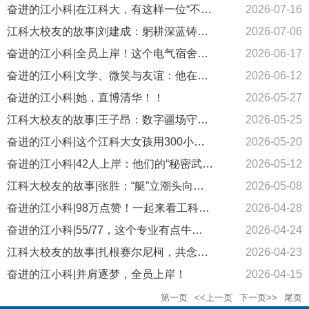
奋进的江小科|在江科大，有这样一位“不务正业”的理工科女生
2026-07-16
江科大校友的故事|刘建成：躬耕深蓝铸重器
2026-07-06
奋进的江小科|全员上岸！这个电气宿舍的成长密码是……
2026-06-17
奋进的江小科|文学、微笑与友谊：他在莫尔多瓦国立大学的留学时光
2026-06-12
奋进的江小科|她，直博清华！！
2026-05-27
江科大校友的故事|王子昂：数字疆场守护者
2026-05-25
奋进的江小科|这个江科大女孩用300小时写就“感恩”的青春答案！！
2026-05-20
奋进的江小科|42人上岸：他们的“秘密武器”不是熬夜，而是……
2026-05-12
江科大校友的故事|张胜：“艇”立潮头向深蓝
2026-05-08
奋进的江小科|98万点赞！一起来看工科男孩的“破圈”实验
2026-04-28
奋进的江小科|55/77，这个专业有点牛！！
2026-04-24
江科大校友的故事|扎根赛尔尼柯，共念母校情深
2026-04-23
奋进的江小科|并肩逐梦，全员上岸！
2026-04-15
第一页
<<上一页
下一页>>
尾页