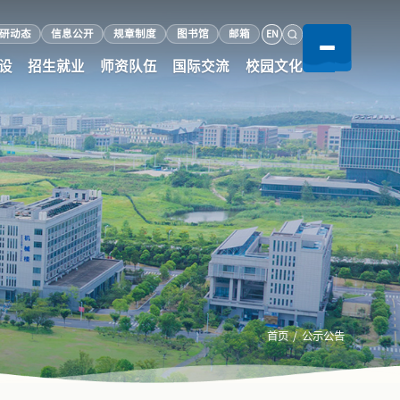
EN
研动态
信息公开
规章制度
图书馆
邮箱
设
招生就业
师资队伍
国际交流
校园文化
首页
/
公示公告