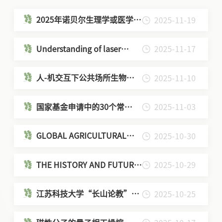
2025年诺贝尔生理学或医学奖
2025-11-19
解读—《破解免疫的“刹
车”密码》
Understanding of laser
2025-11-17
materials processing - from
the perspective of CFD-
人-机交互下公共场所生物安
2025-11-10
based process simulations
全防控与智能决策
国家基金申请中的30个常
2025-11-03
见“误区”：一些经验和教训
GLOBAL AGRICULTURAL
2025-10-30
SUPPLY CHAINS UNDER
TRADE POLICY
THE HISTORY AND FUTURE
2025-10-29
UNCERTAINTY
DEVELOPMENT OF
DECISION SUPPORT
江苏科技大学“长山论教”第
2025-10-25
SYSTEMS
15期