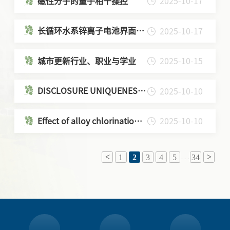
磁性分子的量子相干操控
2025-10-17
长循环水系锌离子电池界面构
2025-10-17
筑
城市更新行业、职业与学业
2025-10-15
DISCLOSURE UNIQUENESS
2025-10-10
AND ANALYST
PARTICIPATION:EVIDENCE
Effect of alloy chlorination
2025-10-10
FROM EARNINGS
on high temperature
CONFERENCE CALLS
corrosion
1
2
3
4
5
34
. . .