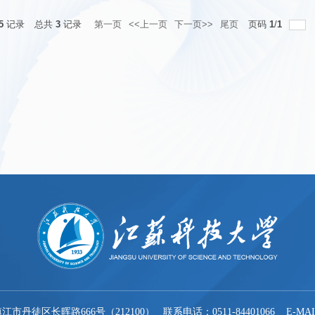
5
记录
总共
3
记录
第一页
<<上一页
下一页>>
尾页
页码
1
/
1
徒区长晖路666号（212100） 联系电话：0511-84401066 E-MAIL：ju