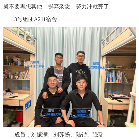
就不要再想其他，摒弃杂念，努力冲就完了。
3号组团A211宿舍
成员：刘振满、刘苏扬、陆锴、强瑞